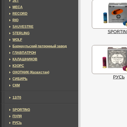
JET
MECA
RECORD
RIO
SAUVESTRE
SPORTI
STERLING
WOLF
Барнаульский патронный завод
ГЛАВПАТРОН
КАЛАШНИКОВ
КЗОРС
ОХОТНИК (Казахстан)
РУСЬ
СИБИРЬ
СКМ
12/70
SPORTING
ПУЛЯ
РУСЬ