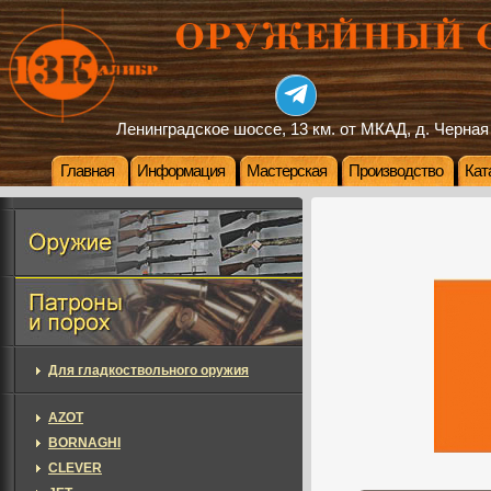
Ленинградское шоссе, 13 км. от МКАД, д. Черная
Главная
Информация
Мастерская
Производство
Кат
Для гладкоствольного оружия
AZOT
BORNAGHI
CLEVER