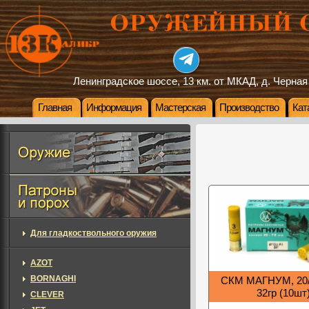
Ленинградское шоссе, 13 км. от МКАД, д. Черная
Главная
Информация
Мастерская
Производство
Кат
Для гладкоствольного оружия
AZOT
BORNAGHI
СКМ МАГНУМ, 20/
32гр (10шт
CLEVER