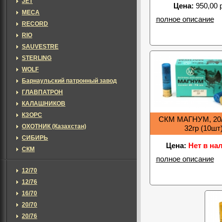
JET
Цена:
950,00 
MECA
полное описание
RECORD
RIO
SAUVESTRE
STERLING
WOLF
Барнаульский патронный завод
ГЛАВПАТРОН
КАЛАШНИКОВ
КЗОРС
СКМ МАГНУМ, 20/
ОХОТНИК (Казахстан)
32гр (10шт
СИБИРЬ
Цена:
Нет в на
СКМ
полное описание
12/70
12/76
16/70
20/70
20/76