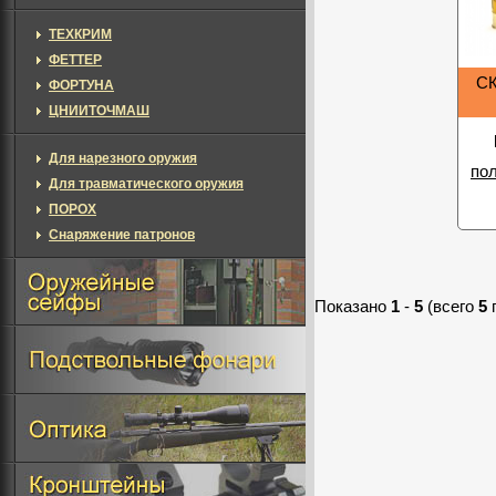
ТЕХКРИМ
ФЕТТЕР
СК
ФОРТУНА
ЦНИИТОЧМАШ
Для нарезного оружия
по
Для травматического оружия
ПОРОХ
Снаряжение патронов
Показано
1
-
5
(всего
5