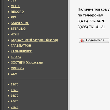
JET
MECA
Наличие товара у
RECORD
по телефонам:
RIO
8(495) 776-34-76
SAUVESTRE
8(495) 761-41-31
STERLING
WOLF
Барнаульский патронный завод
Поделиться…
ГЛАВПАТРОН
КАЛАШНИКОВ
КЗОРС
ОХОТНИК (Казахстан)
СИБИРЬ
СКМ
12/70
12/76
16/70
20/70
20/76