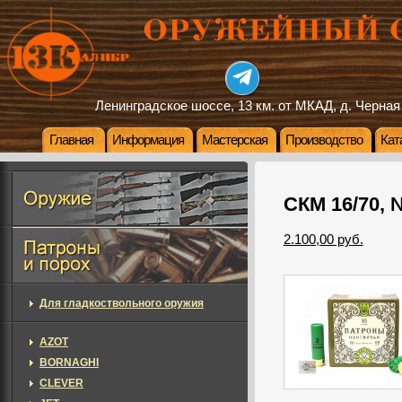
Ленинградское шоссе, 13 км. от МКАД, д. Черная
Главная
Информация
Мастерская
Производство
Кат
СКМ 16/70, 
2.100,00 руб.
Для гладкоствольного оружия
AZOT
BORNAGHI
CLEVER