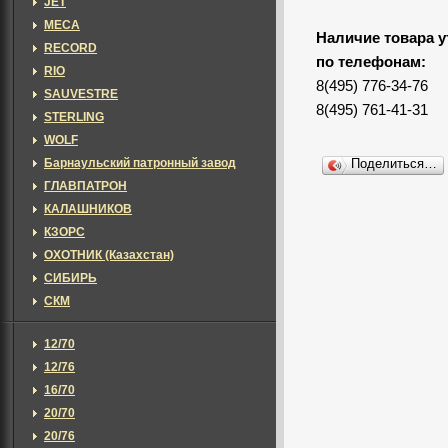
JET
MECA
Наличие товара у
RECORD
по телефонам:
RIO
8(495) 776-34-76
SAUVESTRE
8(495) 761-41-31
STERLING
WOLF
Барнаульский патронный завод
Поделиться…
ГЛАВПАТРОН
КАЛАШНИКОВ
КЗОРС
ОХОТНИК (Казахстан)
СИБИРЬ
СКМ
12/70
12/76
16/70
20/70
20/76