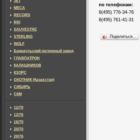
JET
по телефонам:
MECA
8(495) 776-34-76
RECORD
8(495) 761-41-31
RIO
SAUVESTRE
STERLING
Поделиться…
WOLF
Барнаульский патронный завод
ГЛАВПАТРОН
КАЛАШНИКОВ
КЗОРС
ОХОТНИК (Казахстан)
СИБИРЬ
СКМ
12/70
12/76
16/70
20/70
20/76