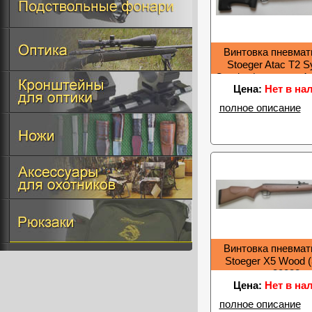
Винтовка пневмат
Stoeger Atac T2 Sy
Combo (+ прицел 4
Цена:
Нет в на
(305м/с) 317
полное описание
Винтовка пневмат
Stoeger Х5 Wood (
30033
Цена:
Нет в на
полное описание