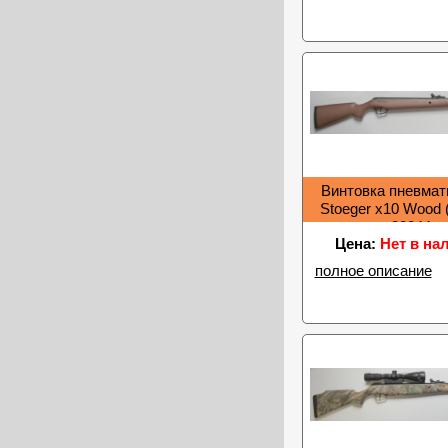
Винтовка пневмат
Stoeger x10 Wood 
30044
Цена:
Нет в на
полное описание