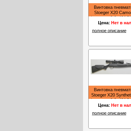
Винтовка пневмат
Stoeger Х20 Cam
(+прицел 3-9х40АО) 
Цена:
Нет в на
30099
полное описание
Винтовка пневмат
Stoeger Х20 Synthe
(+прицел 3-9х40АО )
Цена:
Нет в на
30091
полное описание