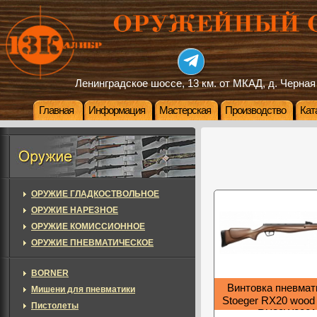
Ленинградское шоссе, 13 км. от МКАД, д. Черная
Главная
Информация
Мастерская
Производство
Кат
ОРУЖИЕ ГЛАДКОСТВОЛЬНОЕ
ОРУЖИЕ НАРЕЗНОЕ
ОРУЖИЕ КОМИССИОННОЕ
ОРУЖИЕ ПНЕВМАТИЧЕСКОЕ
BORNER
Винтовка пневмат
Мишени для пневматики
Stoeger RX20 wood 
Пистолеты
RX20W000