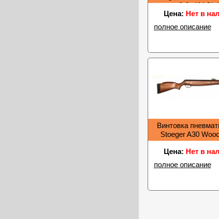
прицел 3-9х40АО) (
Цена:
Нет в на
30108
полное описание
Винтовка пневмат
Stoeger A30 Woo
Цена:
Нет в на
полное описание