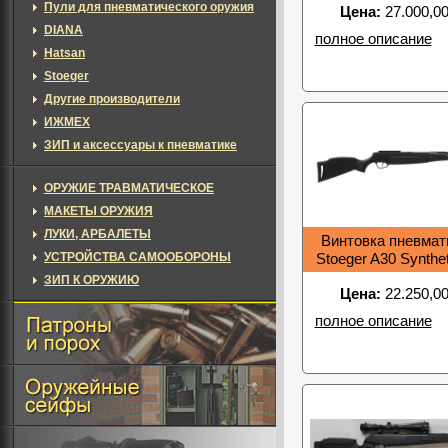
Пули для пневматического оружия
Цена:
27.000,00
DIANA
полное описание
Hatsan
Stoeger
Другие производители
ИЖМЕХ
ЗИП и аксессуары к пневматике
ОРУЖИЕ ТРАВМАТИЧЕСКОЕ
МАКЕТЫ ОРУЖИЯ
ЛУКИ, АРБАЛЕТЫ
Винтовка пневмат
УСТРОЙСТВА САМООБОРОНЫ
Stoeger A30 Synthe
ЗИП К ОРУЖИЮ
Цена:
22.250,00
полное описание