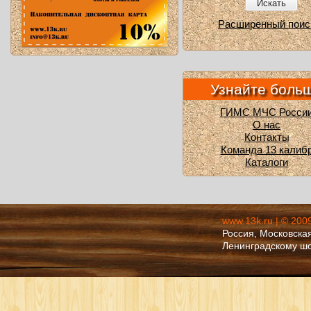
Искать
Расширенный поис
Узнайте боль
ГИМС МЧС Росси
О нас
Контакты
Команда 13 калиб
Каталоги
www.13k.ru | © 200
Россия, Московская
Ленинградскому ш