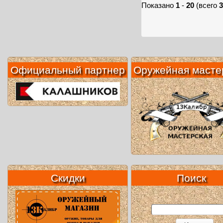
Показано
1
-
20
(всего
3
Официальный партнер
Оружейная масте
Скидки
Поиск