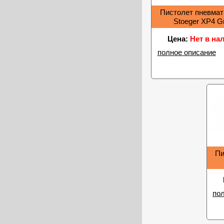
Пистолет пневмат
Stoeger XP4 G
Цена:
Нет в на
полное описание
Пи
по