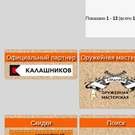
Показано
1
-
13
(всего
1
Официальный партнер
Оружейная масте
Скидки
Поиск