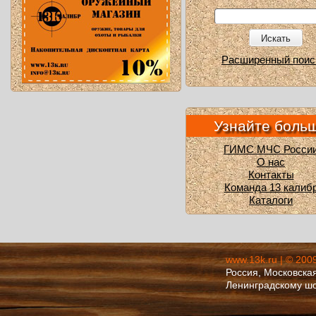
Искать
Расширенный поис
Узнайте боль
ГИМС МЧС Росси
О нас
Контакты
Команда 13 калиб
Каталоги
www.13k.ru | © 200
Россия, Московская
Ленинградскому ш