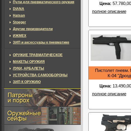
Пули для пневматического оружия
Цена:
57.780,00
DIANA
полное описание
Hatsan
Stoeger
Другие производители
ИЖМЕХ
ЗИП и аксессуары к пневматике
ОРУЖИЕ ТРАВМАТИЧЕСКОЕ
МАКЕТЫ ОРУЖИЯ
ЛУКИ, АРБАЛЕТЫ
Пистолет пневм.
УСТРОЙСТВА САМООБОРОНЫ
К-04 "Дрозд
ЗИП К ОРУЖИЮ
Цена:
13.490,00
полное описание