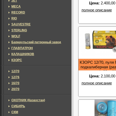
JET
Цена:
2.400,00
MECA
полное описание
RECORD
RIO
SAUVESTRE
STERLING
WOLF
Барнаульский патронный завод
ГЛАВПАТРОН
КАЛАШНИКОВ
КЗОРС
КЗОРС 12/70, пуля 
подкалиберная (ра
12/70
заряд), 33гр (
Цена:
2.100,00
12/76
полное описание
16/70
20/70
ОХОТНИК (Казахстан)
СИБИРЬ
СКМ