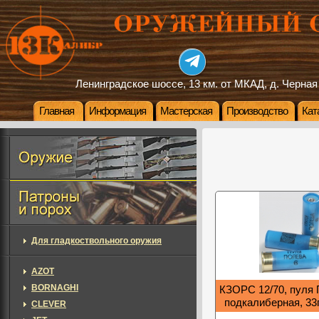
Ленинградское шоссе, 13 км. от МКАД, д. Черная
Главная
Информация
Мастерская
Производство
Кат
Для гладкоствольного оружия
AZOT
BORNAGHI
КЗОРС 12/70, пуля 
подкалиберная, 33г
CLEVER