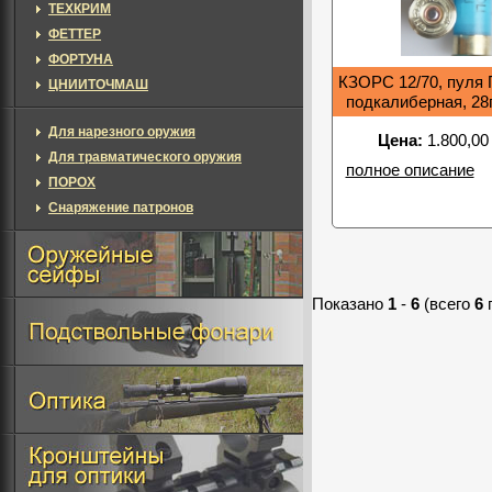
ТЕХКРИМ
ФЕТТЕР
ФОРТУНА
КЗОРС 12/70, пуля 
ЦНИИТОЧМАШ
подкалиберная, 28г
Для нарезного оружия
Цена:
1.800,00
Для травматического оружия
полное описание
ПОРОХ
Снаряжение патронов
Показано
1
-
6
(всего
6