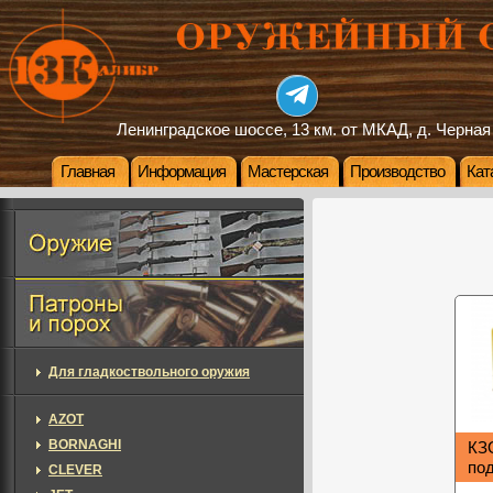
Ленинградское шоссе, 13 км. от МКАД, д. Черная
Главная
Информация
Мастерская
Производство
Кат
Для гладкоствольного оружия
AZOT
BORNAGHI
КЗ
под
CLEVER