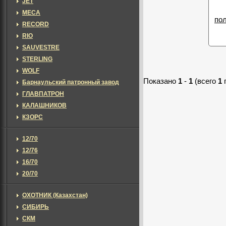
JET
MECA
по
RECORD
RIO
SAUVESTRE
STERLING
WOLF
Показано
1
-
1
(всего
1
Барнаульский патронный завод
ГЛАВПАТРОН
КАЛАШНИКОВ
КЗОРС
12/70
12/76
16/70
20/70
ОХОТНИК (Казахстан)
СИБИРЬ
СКМ