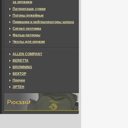
за оружием
Патронташи, сумки
Погоны ружейные
Приманки и нейтрализаторы запаха
Сигнал охотника
Фальш-патроны
Чехлы для оружия
ALLEN COMPANY
BERETTA
BROWNING
ВЕКТОР
Прочее
ЭРТЕН