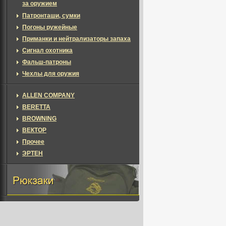
за оружием
Патронташи, сумки
Погоны ружейные
Приманки и нейтрализаторы запаха
Сигнал охотника
Фальш-патроны
Чехлы для оружия
ALLEN COMPANY
BERETTA
BROWNING
ВЕКТОР
Прочее
ЭРТЕН