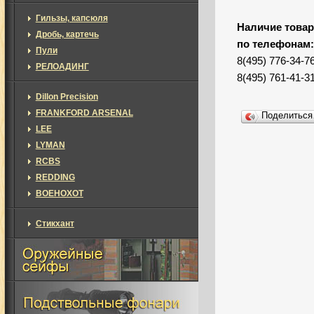
Гильзы, капсюля
Наличие товар
Дробь, картечь
по телефонам
Пули
8(495) 776-34-7
РЕЛОАДИНГ
8(495) 761-41-3
Dillon Precision
FRANKFORD ARSENAL
Поделитьс
LEE
LYMAN
RCBS
REDDING
ВОЕНОХОТ
Стикхант