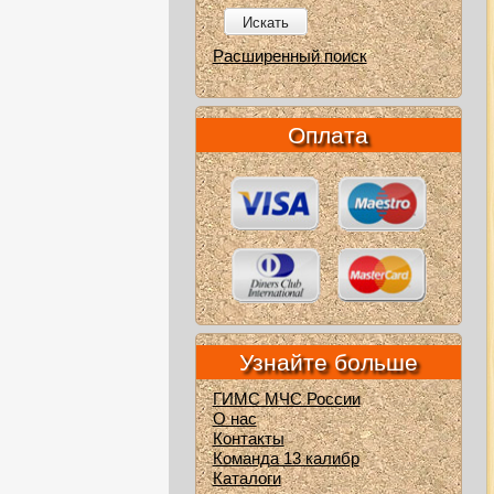
Искать
Расширенный поиск
Оплата
Узнайте больше
ГИМС МЧС России
О нас
Контакты
Команда 13 калибр
Каталоги