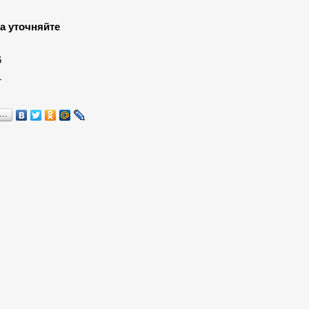
а уточняйте
:
6
1
я…