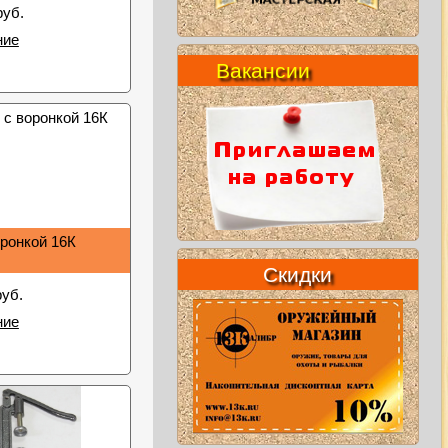
руб.
ние
Вакансии
оронкой 16К
Скидки
руб.
ние