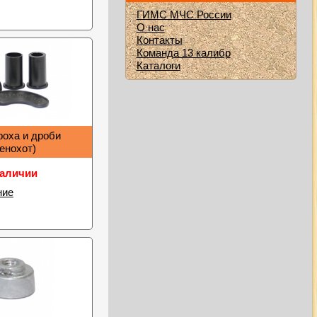
ГИМС МЧС России
О нас
Контакты
Команда 13 калибр
Каталоги
роха и дроби
оенохот)
наличии
ние