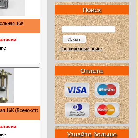
Поиск
тольная 16К
Искать
наличии
ние
Расширенный поиск
Оплата
ая 16К (Военохот)
наличии
Узнайте больше
ние