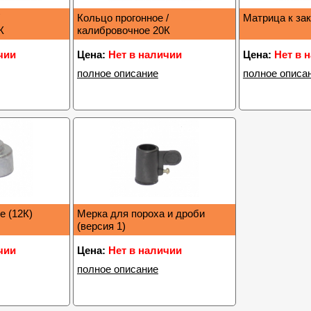
/
Кольцо прогонное /
Матрица к зак
К
калибровочное 20К
чии
Цена:
Нет в наличии
Цена:
Нет в 
полное описание
полное описа
е (12К)
Мерка для пороха и дроби
(версия 1)
чии
Цена:
Нет в наличии
полное описание