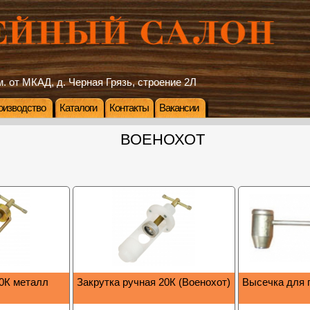
. от МКАД, д. Черная Грязь, строение 2Л
оизводство
Каталоги
Контакты
Вакансии
ВОЕНОХОТ
20К металл
Закрутка ручная 20К (Военохот)
Высечка для 