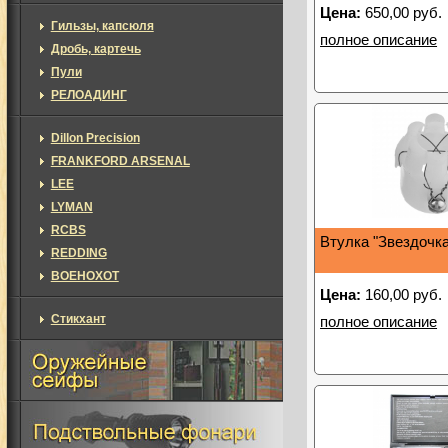
Цена:
650,00 руб.
Гильзы, капсюля
полное описание
Дробь, картечь
Пули
РЕЛОАДИНГ
Dillon Precision
FRANKFORD ARSENAL
LEE
LYMAN
RCBS
Втулка "Звездочка
REDDING
ВОЕНОХОТ
Цена:
160,00 руб.
Стикхант
полное описание