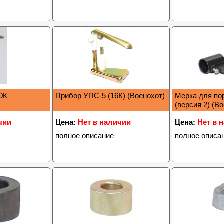
0К
Прибор УПС-5 (16К) (Военохот)
Мерка для по
(версия 2) (В
чии
Цена:
Нет в наличии
Цена:
Нет в 
полное описание
полное описа