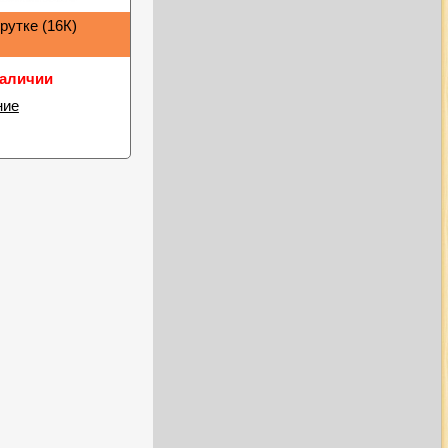
рутке (16К)
наличии
ние