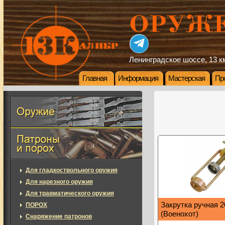
Ленинградское шоссе, 13 км
Главная
Информация
Мастерская
Пр
Для гладкоствольного оружия
Для нарезного оружия
Для травматического оружия
Закрутка ручная 
ПОРОХ
(Военохот)
Снаряжение патронов