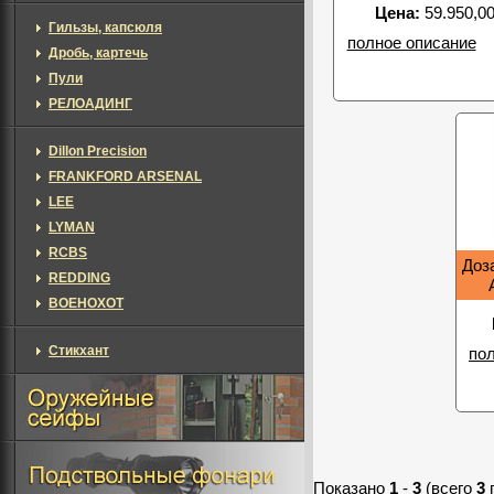
Цена:
59.950,00
Гильзы, капсюля
полное описание
Дробь, картечь
Пули
РЕЛОАДИНГ
Dillon Precision
FRANKFORD ARSENAL
LEE
LYMAN
RCBS
Доза
REDDING
ВОЕНОХОТ
Стикхант
по
Показано
1
-
3
(всего
3