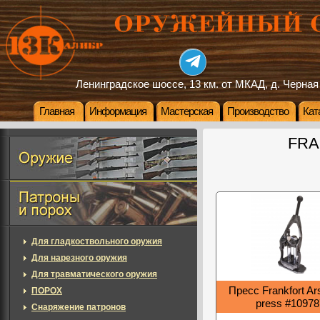
Ленинградское шоссе, 13 км. от МКАД, д. Черная
Главная
Информация
Мастерская
Производство
Кат
FRA
Для гладкоствольного оружия
Для нарезного оружия
Для травматического оружия
Пресс Frankfort Ar
ПОРОХ
press #10978
Снаряжение патронов