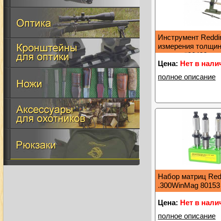
Инструмент Reddi
измерения толщин
гильзы #26400
Цена:
Нет в нали
полное описание
Набор матриц Red
.300WinMag 80153
Цена:
Нет в нали
полное описание