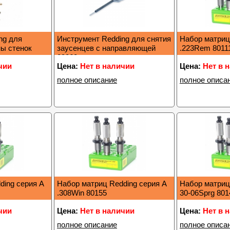
ng для
Инструмент Redding для снятия
Набор матриц
ы стенок
заусенцев с направляющей
.223Rem 8011
09060
чии
Цена:
Нет в наличии
Цена:
Нет в 
полное описание
полное описа
ding серия A
Набор матриц Redding серия A
Набор матриц
.308Win 80155
30-06Sprg 801
чии
Цена:
Нет в наличии
Цена:
Нет в 
полное описание
полное описа