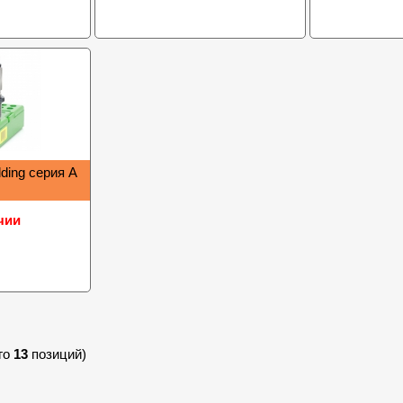
ding серия A
чии
го
13
позиций)