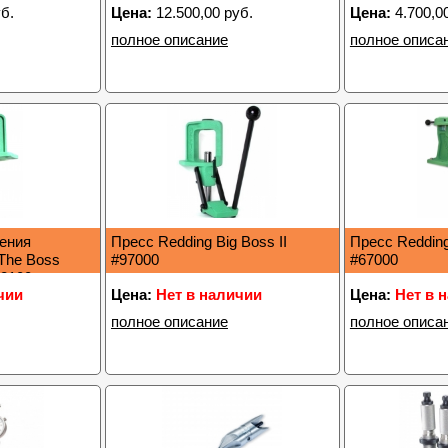
б.
Цена:
12.500,00 руб.
Цена:
4.700,0
полное описание
полное описа
ения
Пресс Redding Big Boss II
Пресс Reddin
The Boss
#97000
#67000
72100
чии
Цена:
Нет в наличии
Цена:
Нет в 
полное описание
полное описа