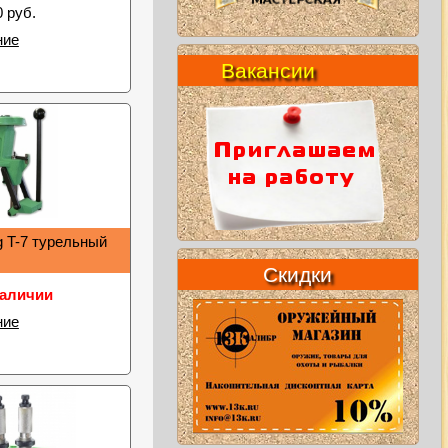
0 руб.
ние
Вакансии
g T-7 турельный
Скидки
наличии
ние