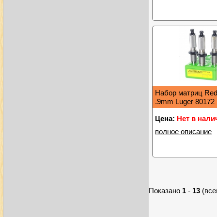
Набор матриц Red
.9mm Luger 80172
Цена:
Нет в нали
полное описание
Показано
1
-
13
(все