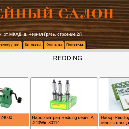
. от МКАД, д. Черная Грязь, строение 2Л
оизводство
Каталоги
Контакты
Вакансии
REDDING
#24000
Набор матриц Redding серия A
Набор Reddin
.243Win 80114
гильз с площ