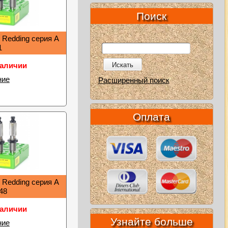
Поиск
 Redding серия A
1
Искать
наличии
ние
Расширенный поиск
Оплата
 Redding серия A
48
наличии
Узнайте больше
ние