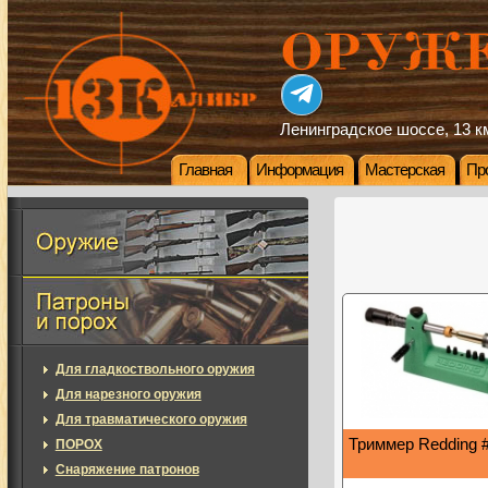
Ленинградское шоссе, 13 км
Главная
Информация
Мастерская
Пр
Для гладкоствольного оружия
Для нарезного оружия
Для травматического оружия
Триммер Redding 
ПОРОХ
Снаряжение патронов