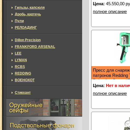
Цена:
45.550,00 ру
Гильзы, капсюля
полное описание
Дробь, картечь
Пули
РЕЛОАДИНГ
Dillon Precision
FRANKFORD ARSENAL
LEE
LYMAN
RCBS
Пресс для снаряж
REDDING
патронов Redding 
ВОЕНОХОТ
Reloading Press #
Цена:
Нет в нали
Стикхант
полное описание