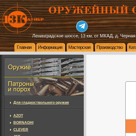
Ленинградское шоссе, 13 км. от МКАД, д. Черная
Главная
Информация
Мастерская
Производство
Кат
Для гладкоствольного оружия
AZOT
BORNAGHI
CLEVER