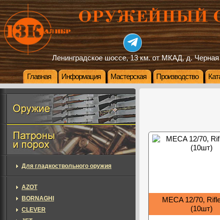
Ленинградское шоссе, 13 км. от МКАД, д. Черная
Главная
Информация
Мастерская
Производство
Кат
Для гладкоствольного оружия
AZOT
BORNAGHI
MECA 12/70, Rifl
(10шт)
CLEVER