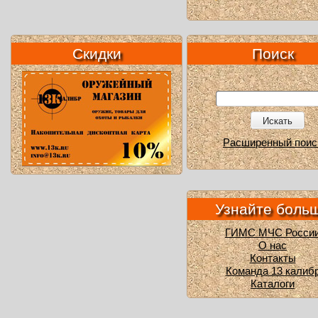
Скидки
Поиск
Искать
Расширенный поис
Узнайте боль
ГИМС МЧС Росси
О нас
Контакты
Команда 13 калиб
Каталоги