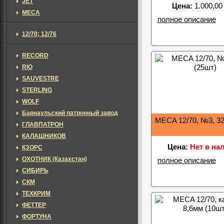
JET
Цена:
1.000,00
MECA
полное описание
12/70; 12/76
RECORD
RIO
SAUVESTRE
STERLING
WOLF
Барнаульский патронный завод
MECA 12/70, №3, 32
ГЛАВПАТРОН
КАЛАШНИКОВ
Цена:
Нет в на
КЗОРС
ОХОТНИК (Казахстан)
полное описание
СИБИРЬ
СКМ
ТЕХКРИМ
ФЕТТЕР
ФОРТУНА