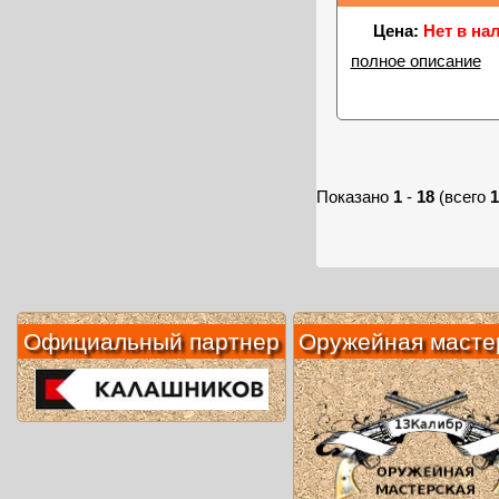
Цена:
Нет в на
полное описание
Показано
1
-
18
(всего
1
Официальный партнер
Оружейная масте