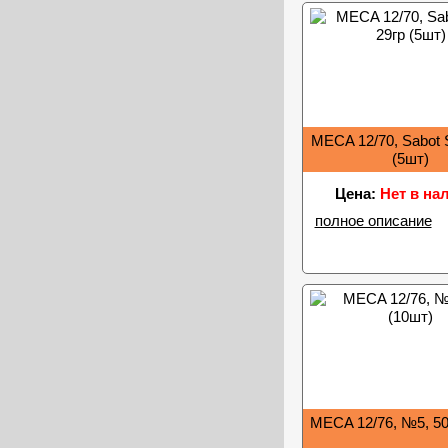
MECA 12/70, Sabot S
(5шт)
Цена:
Нет в на
полное описание
MECA 12/76, №5, 50