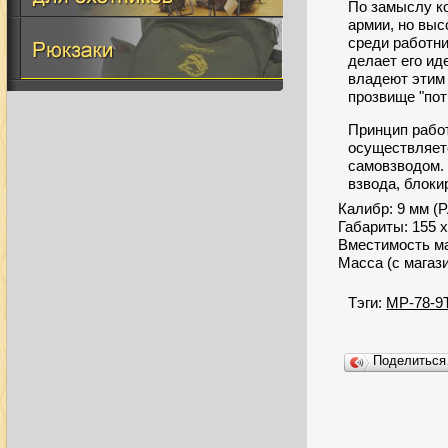
По замыслу к
армии, но выс
среди работни
делает его и
владеют этим 
прозвище "пот
Принцип работ
осуществляетс
самовзводом. 
взвода, блоки
Калибр: 9 мм (Р
Габариты: 155 х
Вместимость ма
Масса (с магази
Тэги:
МР-78-9
Поделитьс