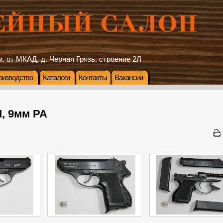
. от МКАД, д. Черная Грязь, строение 2Л
оизводство
Каталоги
Контакты
Вакансии
, 9мм РА