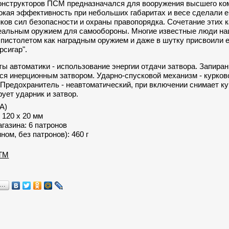
онструкторов ПСМ предназначался для вооружения высшего ко
окая эффективность при небольших габаритах и весе сделали 
ков сил безопасности и охраны правопорядка. Сочетание этих 
деальным оружием для самообороны. Многие известные люди н
пистолетом как наградным оружием и даже в шутку присвоили 
рсигар".
ы автоматики - использование энергии отдачи затвора. Запира
я инерционным затвором. Ударно-спусковой механизм - курково
Предохранитель - неавтоматический, при включении снимает ку
рует ударник и затвор.
А)
 120 х 20 мм
газина: 6 патронов
ном, без патронов): 460 г
ТМ
я…