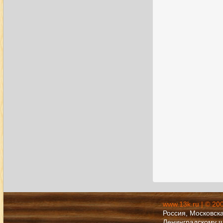
www.13k.ru | © 20
Россия, Московска
Ленинградскому 