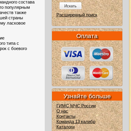
мандного состава
Искать
его популярным
качеств также
Расширенный поиск
ашей страны
ему ласковое
Оплата
ние
го типа с
рок с боевого
Узнайте больше
ГИМС МЧС России
О нас
Контакты
Команда 13 калибр
Каталоги