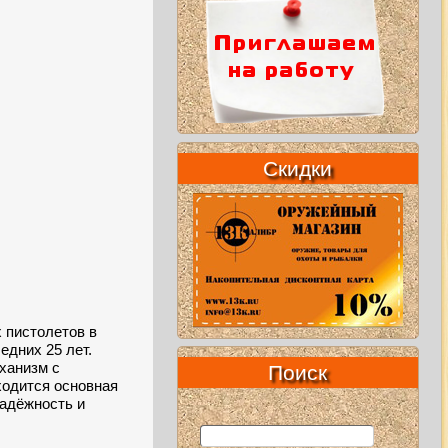
Скидки
 пистолетов в
едних 25 лет.
ханизм с
Поиск
ходится основная
надёжность и