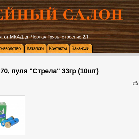
. от МКАД, д. Черная Грязь, строение 2Л
оизводство
Каталоги
Контакты
Вакансии
/70, пуля "Стрела" 33гр (10шт)