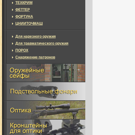
ТЕХКРИМ
ФЕТТЕР
ФОРТУНА
ЦНИИТОЧМАШ
Для нарезного оружия
Для травматического оружия
ПОРОХ
Снаряжение патронов