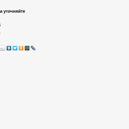
а уточняйте
:
6
1
я…