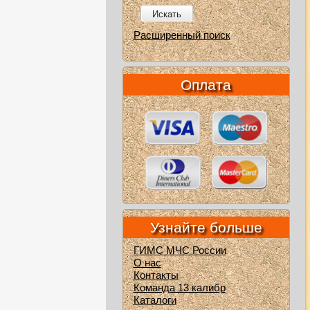
Искать
Расширенный поиск
Оплата
Узнайте больше
ГИМС МЧС России
О нас
Контакты
Команда 13 калибр
Каталоги