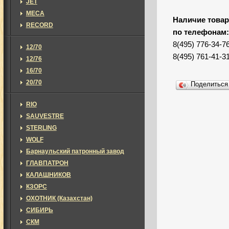
JET
MECA
Наличие товар
RECORD
по телефонам
8(495) 776-34-7
12/70
8(495) 761-41-3
12/76
16/70
20/70
Поделитьс
RIO
SAUVESTRE
STERLING
WOLF
Барнаульский патронный завод
ГЛАВПАТРОН
КАЛАШНИКОВ
КЗОРС
ОХОТНИК (Казахстан)
СИБИРЬ
СКМ