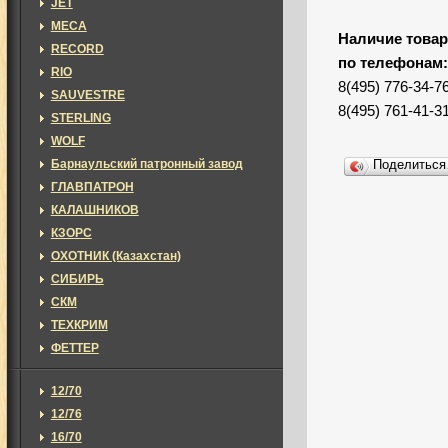
JET
MECA
Наличие товар
RECORD
по телефонам
RIO
8(495) 776-34-7
SAUVESTRE
8(495) 761-41-3
STERLING
WOLF
Барнаульский патронный завод
Поделитьс
ГЛАВПАТРОН
КАЛАШНИКОВ
КЗОРС
ОХОТНИК (Казахстан)
СИБИРЬ
СКМ
ТЕХКРИМ
ФЕТТЕР
12/70
12/76
16/70