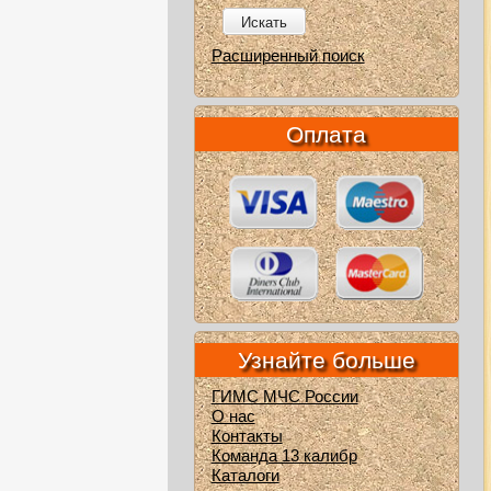
Искать
Расширенный поиск
Оплата
Узнайте больше
ГИМС МЧС России
О нас
Контакты
Команда 13 калибр
Каталоги