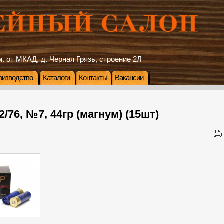
. от МКАД, д. Черная Грязь, строение 2Л
оизводство
Каталоги
Контакты
Вакансии
/76, №7, 44гр (магнум) (15шт)