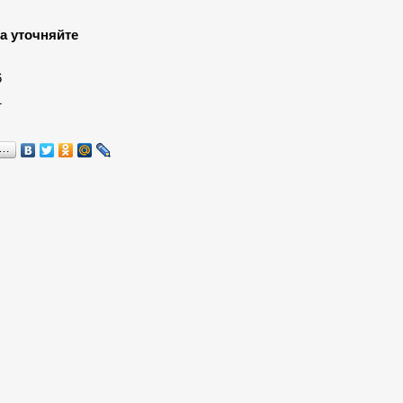
а уточняйте
:
6
1
я…