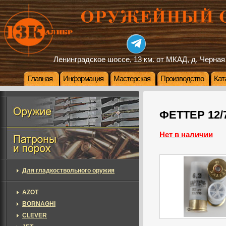
Ленинградское шоссе, 13 км. от МКАД, д. Черная
Главная
Информация
Мастерская
Производство
Кат
ФЕТТЕР 12/7
Нет в наличии
Для гладкоствольного оружия
AZOT
BORNAGHI
CLEVER