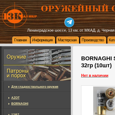
Ленинградское шоссе, 13 км. от МКАД, д. Черная
Главная
Информация
Мастерская
Производство
Кат
BORNAGHI Sl
32гр (10шт)
Нет в наличии
Для гладкоствольного оружия
AZOT
BORNAGHI
12/67