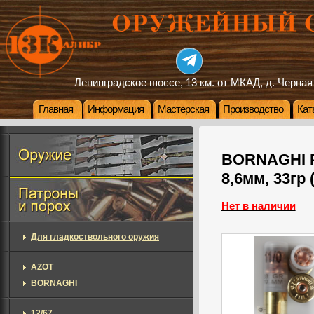
Ленинградское шоссе, 13 км. от МКАД, д. Черная
Главная
Информация
Мастерская
Производство
Кат
BORNAGHI Pe
8,6мм, 33гр 
Нет в наличии
Для гладкоствольного оружия
AZOT
BORNAGHI
12/67