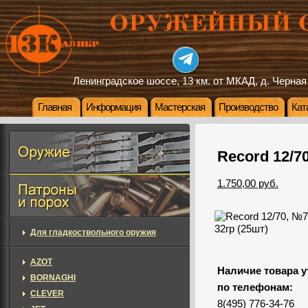
Ленинградское шоссе, 13 км. от МКАД, д. Черная
Главная
Информация
Мастерская
Производство
Кат
Record 12/70
1.750,00 руб.
Для гладкоствольного оружия
AZOT
Наличие товара у
BORNAGHI
по телефонам:
CLEVER
8(495) 776-34-76