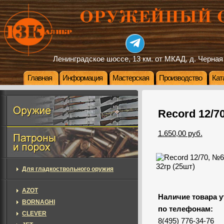
Ленинградское шоссе, 13 км. от МКАД, д. Черная
Главная
Информация
Мастерская
Производство
Кат
Record 12/70
1.650,00 руб.
Для гладкоствольного оружия
AZOT
Наличие товара у
BORNAGHI
по телефонам:
CLEVER
8(495) 776-34-76