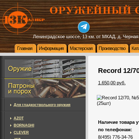
Ленинградское шоссе, 13 км. от МКАД, д. Черная
Главная
Информация
Мастерская
Производство
Кат
Record 12/70
1.650,00 руб.
Для гладкоствольного оружия
AZOT
Наличие товара у
BORNAGHI
по телефонам:
CLEVER
8(495) 776-34-76