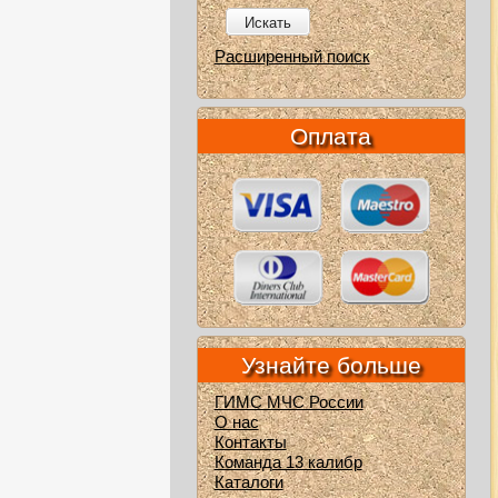
Искать
Расширенный поиск
Оплата
Узнайте больше
ГИМС МЧС России
О нас
Контакты
Команда 13 калибр
Каталоги