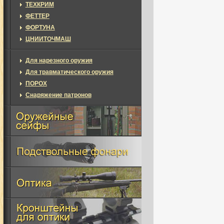
ТЕХКРИМ
ФЕТТЕР
ФОРТУНА
ЦНИИТОЧМАШ
Для нарезного оружия
Для травматического оружия
ПОРОХ
Снаряжение патронов