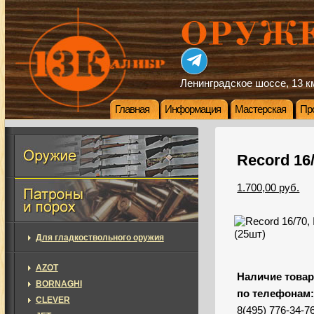
Ленинградское шоссе, 13 км
Главная
Информация
Мастерская
Пр
Record 16/
1.700,00 руб.
Для гладкоствольного оружия
AZOT
Наличие товар
BORNAGHI
по телефонам
CLEVER
8(495) 776-34-7