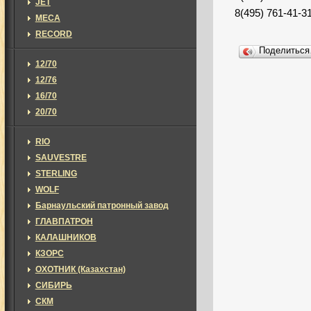
JET
8(495) 761-41-3
MECA
RECORD
Поделитьс
12/70
12/76
16/70
20/70
RIO
SAUVESTRE
STERLING
WOLF
Барнаульский патронный завод
ГЛАВПАТРОН
КАЛАШНИКОВ
КЗОРС
ОХОТНИК (Казахстан)
СИБИРЬ
СКМ