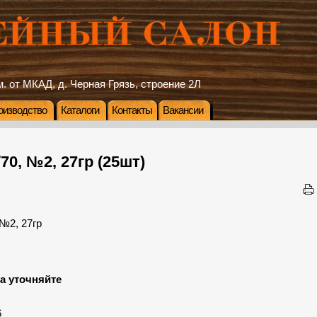
. от МКАД, д. Черная Грязь, строение 2Л
оизводство
Каталоги
Контакты
Вакансии
70, №2, 27гр (25шт)
а уточняйте
:
6