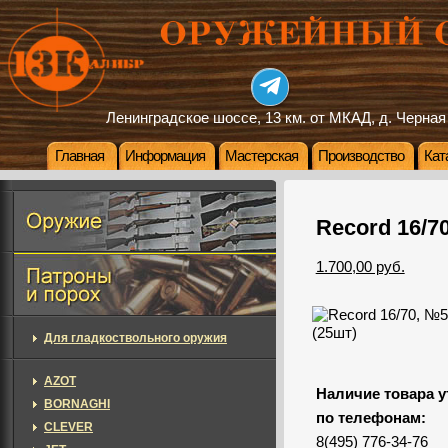
Ленинградское шоссе, 13 км. от МКАД, д. Черная
Главная
Информация
Мастерская
Производство
Кат
Record 16/70
1.700,00 руб.
Для гладкоствольного оружия
AZOT
Наличие товара у
BORNAGHI
по телефонам:
CLEVER
8(495) 776-34-76