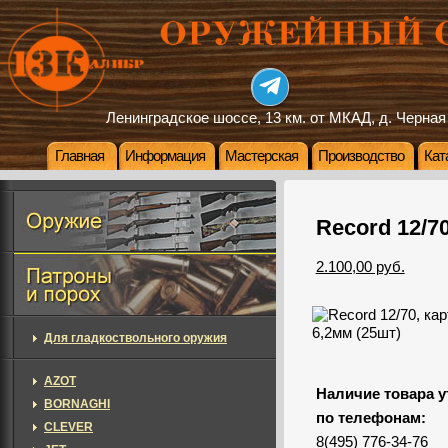
Ленинградское шоссе, 13 км. от МКАД, д. Черная
Главная
Информация
Мастерская
Производство
Кат
Record 12/70
2.100,00 руб.
Для гладкоствольного оружия
AZOT
Наличие товара у
BORNAGHI
по телефонам:
CLEVER
8(495) 776-34-76