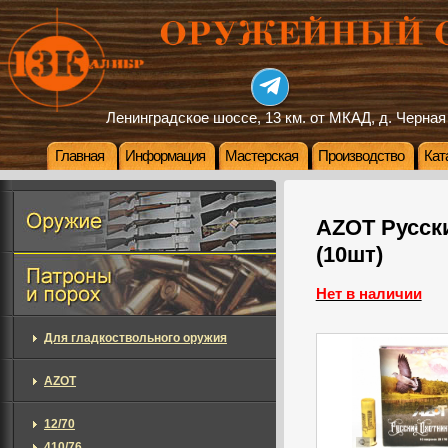
Ленинградское шоссе, 13 км. от МКАД, д. Черная
Главная
Информация
Мастерская
Производство
Кат
AZOT Русски
(10шт)
Нет в наличии
Для гладкоствольного оружия
AZOT
12/70
410/76