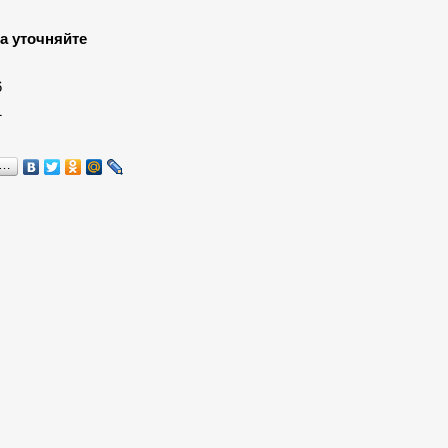
а уточняйте
:
6
1
я…