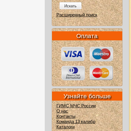
Искать
Расширенный поиск
Оплата
Узнайте больше
ГИМС МЧС России
О нас
Контакты
Команда 13 калибр
Каталоги