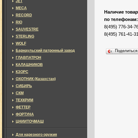
JET
MECA
Наличие товар
RECORD
по телефонам
RIO
8(495) 776-34-7
SAUVESTRE
8(495) 761-41-3
STERLING
WOLF
Барнаульский патронный завод
Поделитьс
ГЛАВПАТРОН
КАЛАШНИКОВ
КЗОРС
ОХОТНИК (Казахстан)
СИБИРЬ
СКМ
ТЕХКРИМ
ФЕТТЕР
ФОРТУНА
ЦНИИТОЧМАШ
Для нарезного оружия