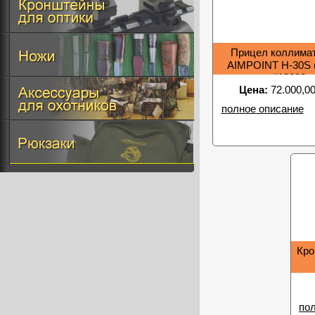
Прицел коллима
AIMPOINT H-30S
#12690
Цена:
72.000,00
полное описание
Кро
по