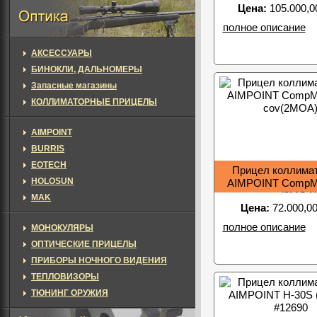
Цена:
105.000,0
(200185)
полное описание
АКСЕССУАРЫ
БИНОКЛИ, ДАЛЬНОМЕРЫ
Запасные магазины
КОЛЛИМАТОРНЫЕ ПРИЦЕЛЫ
AIMPOINT
BURRIS
EOTECH
Прицел коллима
HOLOSUN
AIMPOINT CompM
cov(2MOA
MAK
Цена:
72.000,00
полное описание
МОНОКУЛЯРЫ
ОПТИЧЕСКИЕ ПРИЦЕЛЫ
ПРИБОРЫ НОЧНОГО ВИДЕНИЯ
ТЕПЛОВИЗОРЫ
ТЮНИНГ ОРУЖИЯ