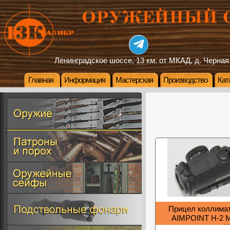
Ленинградское шоссе, 13 км. от МКАД, д. Черная
Главная
Информация
Мастерская
Производство
Кат
Прицел коллима
AIMPOINT H-2 M
креплением на 