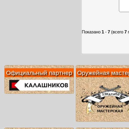
Показано
1
-
7
(всего
7
Официальный партнер
Оружейная масте