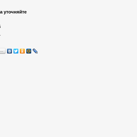
а уточняйте
:
6
1
я…