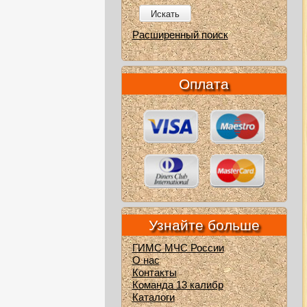
Искать
Расширенный поиск
Оплата
Узнайте больше
ГИМС МЧС России
О нас
Контакты
Команда 13 калибр
Каталоги