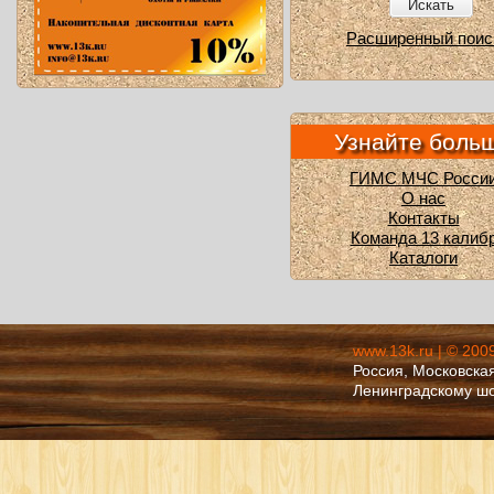
Искать
Расширенный поис
Узнайте боль
ГИМС МЧС Росси
О нас
Контакты
Команда 13 калиб
Каталоги
www.13k.ru | © 200
Россия, Московская
Ленинградскому ш