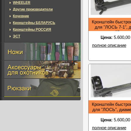
WHEELER
Другие производители
Кочевник
Кронштейн быстр
Кронштейны БЕЛАРУСЬ
для "ЛОСЬ 7-1", 
Кронштейны РОССИЯ
25мм
ЭСТ
Цена:
5.600,00
полное описание
Кронштейн быстр
для "ЛОСЬ", диам
Цена:
5.600,00
полное описание