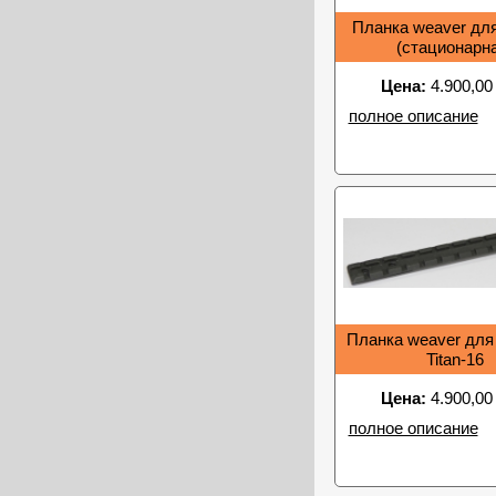
Планка weaver дл
(стационарн
Цена:
4.900,00
полное описание
Планка weaver для
Titan-16
Цена:
4.900,00
полное описание