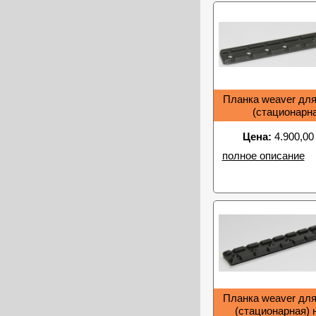
Планка weaver дл
(стационарн
Цена:
4.900,00
полное описание
Планка weaver дл
(стационарная) 