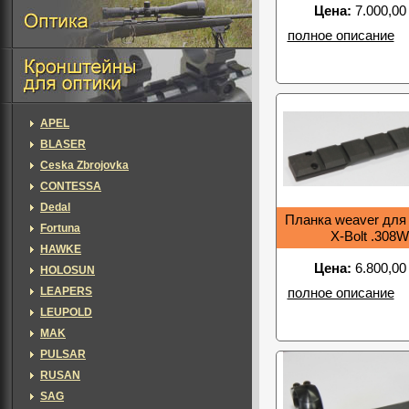
Цена:
7.000,00
полное описание
APEL
BLASER
Ceska Zbrojovka
CONTESSA
Dedal
Планка weaver для
Fortuna
X-Bolt .308W
HAWKE
Цена:
6.800,00
HOLOSUN
LEAPERS
полное описание
LEUPOLD
MAK
PULSAR
RUSAN
SAG