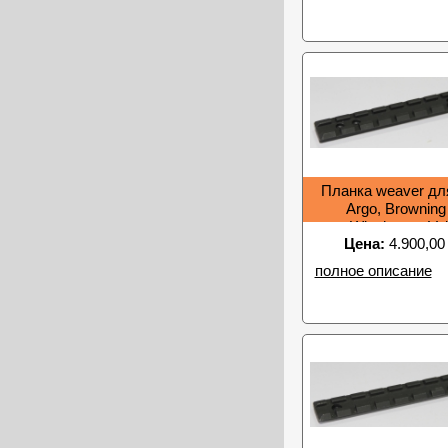
Планка weaver для
Argo, Browning
Winchester Vu
Цена:
4.900,00
полное описание