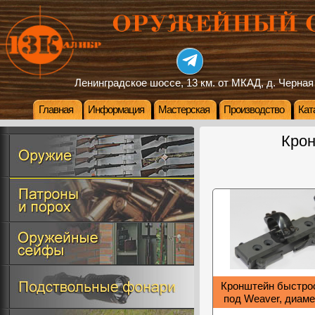
Ленинградское шоссе, 13 км. от МКАД, д. Черная
Главная
Информация
Мастерская
Производство
Кат
Кро
Кронштейн быстр
под Weaver, диам