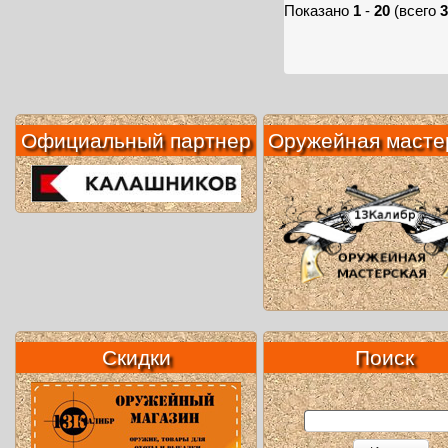
Показано
1
-
20
(всего
3
Официальный партнер
Оружейная масте
Скидки
Поиск