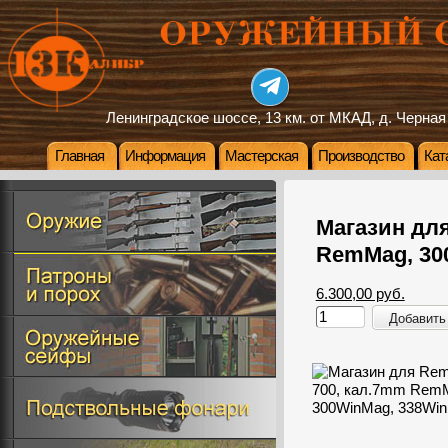
Ленинградское шоссе, 13 км. от МКАД, д. Черная
Главная
Информация
Мастерская
Производство
Кат
Магазин для
RemMag, 30
6.300,00 руб.
Добавить