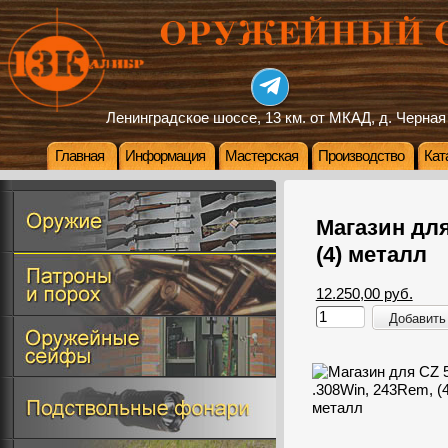
Ленинградское шоссе, 13 км. от МКАД, д. Черная
Главная
Информация
Мастерская
Производство
Кат
Магазин для
(4) металл
12.250,00 руб.
Добавить