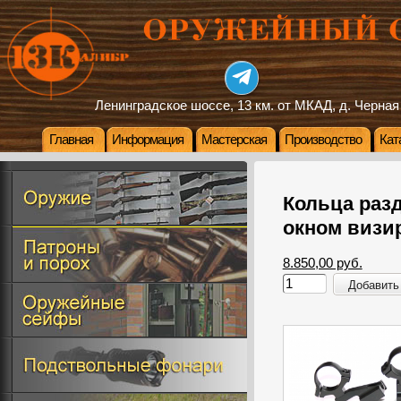
Ленинградское шоссе, 13 км. от МКАД, д. Черная
Главная
Информация
Мастерская
Производство
Кат
Кольца раз
окном визи
8.850,00 руб.
Добавить