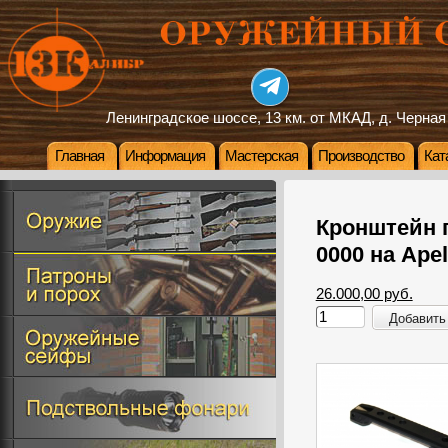
Ленинградское шоссе, 13 км. от МКАД, д. Черная
Главная
Информация
Мастерская
Производство
Кат
Кронштейн 
0000 на Ape
26.000,00 руб.
Добавить