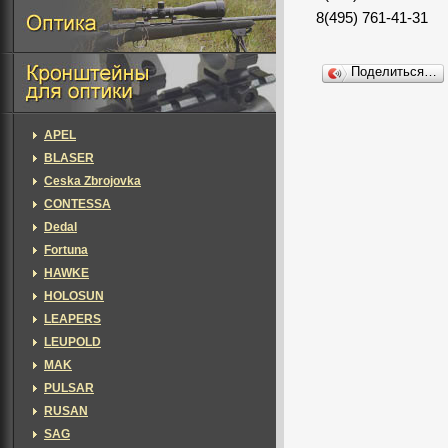
8(495) 761-41-31
Поделиться…
APEL
BLASER
Ceska Zbrojovka
CONTESSA
Dedal
Fortuna
HAWKE
HOLOSUN
LEAPERS
LEUPOLD
MAK
PULSAR
RUSAN
SAG