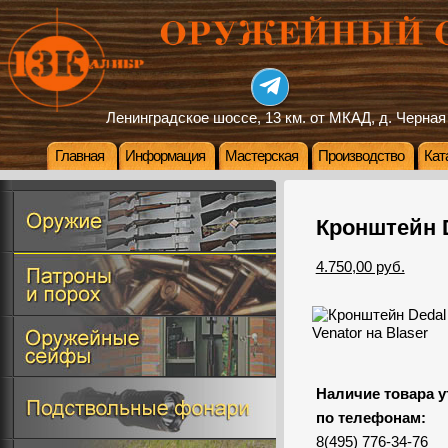
Ленинградское шоссе, 13 км. от МКАД, д. Черная
Главная
Информация
Мастерская
Производство
Кат
Кронштейн D
4.750,00 руб.
Наличие товара у
по телефонам:
8(495) 776-34-76