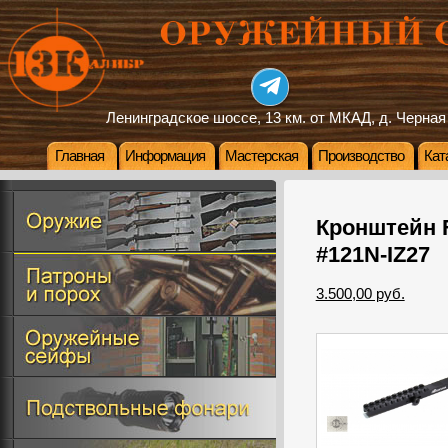
Ленинградское шоссе, 13 км. от МКАД, д. Черная
Главная
Информация
Мастерская
Производство
Кат
Кронштейн 
#121N-IZ27
3.500,00 руб.