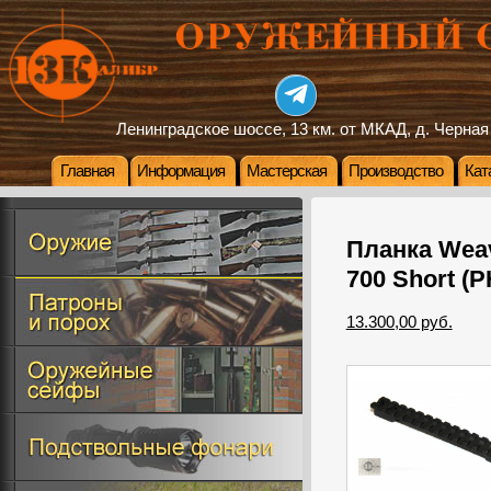
Ленинградское шоссе, 13 км. от МКАД, д. Черная
Главная
Информация
Мастерская
Производство
Кат
Планка Wea
700 Short (
13.300,00 руб.