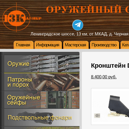
Ленинградское шоссе, 13 км. от МКАД, д. Черная
Главная
Информация
Мастерская
Производство
Кат
Кронштейн 
8.400,00 руб.