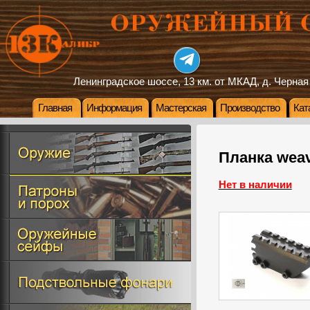
Ленинградское шоссе, 13 км. от МКАД, д. Черная
Главная
Информация
Мастерская
Производство
Кат
Планка weav
Нет в наличии