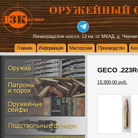
Ленинградское шоссе, 13 км. от МКАД, д. Черная
Главная
Информация
Мастерская
Производство
Кат
GECO .223Re
15.900,00 руб.