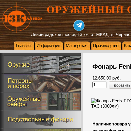
Ленинградское шоссе, 13 км. от МКАД, д. Черная
Главная
Информация
Мастерская
Производство
Кат
Фонарь Feni
12.650,00 руб.
Добавить
Наличие товара у