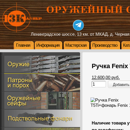
Ленинградское шоссе, 13 км. от МКАД, д. Черная
Главная
Информация
Мастерская
Производство
Кат
Ручка Fenix
12.600,00 руб.
Добавить
Наличие товара у