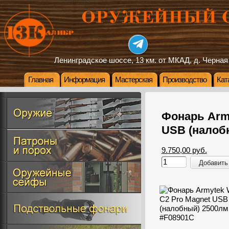
Ленинградское шоссе, 13 км. от МКАД, д. Черная
Главная
Информация
Мастерская
Производство
Кат
Фонарь Army
USB (налоб
9.750,00 руб.
Добавить