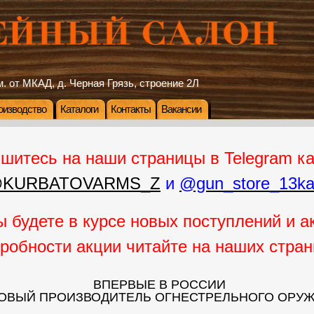
. от МКАД, д. Черная Грязь, строение 2Л
оизводство
Каталоги
Контакты
Вакансии
шитесь на наши страницы в Telegram к
KURBATOVARMS_Z
и
@gun_store_13kal
ы будете в курсе новых поступлений и а
дробности акции читайте на наших стран
ВПЕРВЫЕ В РОССИИ
ОВЫЙ ПРОИЗВОДИТЕЛЬ ОГНЕСТРЕЛЬНОГО ОРУ