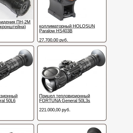
видения ПН-2М
коллиматорный HOLOSUN
з кронштейна)
Paralow HS403B
27.700,00 руб.
изионный
Прицел тепловизионный
al 50L6
FORTUNA General 50L3s
221.000,00 руб.