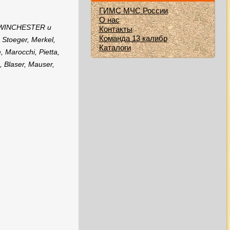
ГИМС МЧС России
О нас
 WINCHESTER и
Контакты
Команда 13 калибр
, Stoeger, Merkel,
Каталоги
, Marocchi, Pietta,
, Blaser, Mauser,