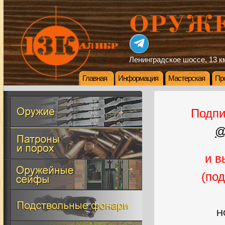
Ленинградское шоссе, 13 км
Главная
Информация
Мастерская
Пр
Подпи
@
и в
(по
Н