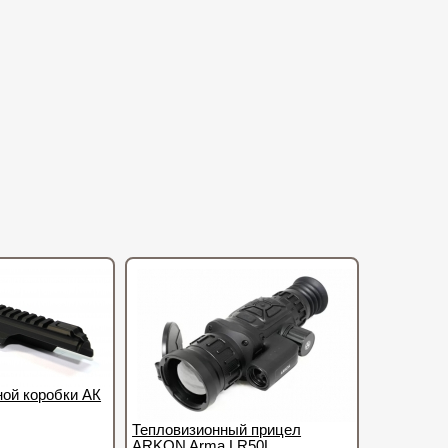
ой коробки АК
Тепловизионный прицел
ARKON Arma LR50L