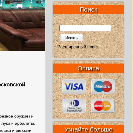
Поиск
Искать
Расширенный поиск
Оплата
осковской
резное оружие) и
 луки и арбалеты,
Узнайте больше
мешки и рюкзаки,